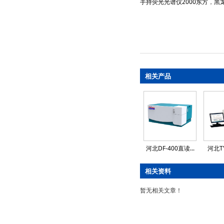
手持荧光光谱仪2000东方
，
黑
相关产品
河北DF-400直读...
河北TY
相关资料
暂无相关文章！