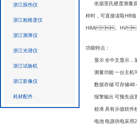
依据里氏硬度测量原理
浙江探伤仪
样时，可直接读取HB值
浙江粗糙度仪
HRA、HV、H
浙江测厚仪
功能特点
浙江光谱仪
显示
全中文显示，
浙江试验机
测量功能
一台主机可
浙江影像仪
数据存储
可存储48～
耗材配件
报警输出
可预先设置硬
校准
具有示值软件校准功
电池
电源供电采用2节