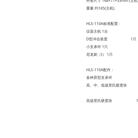
外形尺寸
148×71×33mm (主机
重量
约165(主机)
HLS-110A标准配置：
仪器主机
1台
D型冲击装置
1只
小支承环
1只
尼龙刷（I）
1只
HLS-110A配件：
各种异型支承环
高、中、低值里氏硬度块
高值里氏硬度块 1