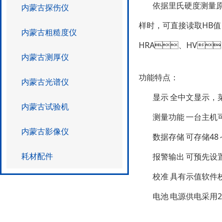
依据里氏硬度测量原理
内蒙古探伤仪
样时，可直接读取HB
内蒙古粗糙度仪
HRA、HV、H
内蒙古测厚仪
功能特
内蒙古光谱仪
显示
全中文显示
内蒙古试验机
测量功能
一台主机可
内蒙古影像仪
数据存储
可存储48～
耗材配件
报警输出
可预先设置硬
校准
具有示值软件校
电池
电源供电采用2节