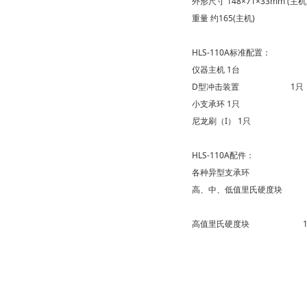
外形尺寸
148×71×33mm (主机
重量
约165(主机)
HLS-110A标准配置：
仪器主机
1台
D型冲击装置
1只
小支承环
1只
尼龙刷（I）
1只
HLS-110A配件：
各种异型支承环
高、中、低值里氏硬度块
高值里氏硬度块 1